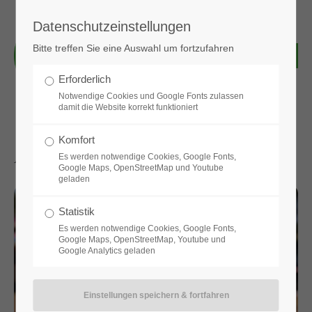
Datenschutzeinstellungen
Login
Bitte treffen Sie eine Auswahl um fortzufahren
Benutzername
Erforderlich
Notwendige Cookies und Google Fonts zulassen
damit die Website korrekt funktioniert
Passwort
Komfort
Aktuelle News & Bilder
Es werden notwendige Cookies, Google Fonts,
Google Maps, OpenStreetMap und Youtube
geladen
Anmelden
Statistik
Es werden notwendige Cookies, Google Fonts,
Google Maps, OpenStreetMap, Youtube und
Google Analytics geladen
Register
|
Lost your password?
Support