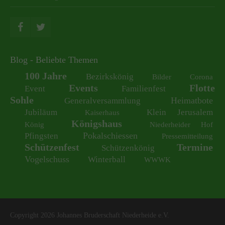
Blog - Beliebte Themen
100 Jahre
Bezirkskönig
Bilder
Corona
Events
Flotte
Event
Familienfest
Sohle
Heimatbote
Generalversammlung
Jubiläum
Klein Jerusalem
Kaiserhaus
Königshaus
König
Niederheider Hof
Pokalschiessen
Pfingsten
Pressemitteilung
Schützenfest
Termine
Schützenkönig
Vogelschuss
Winterball
WWWK
Copyright 2026 Johannes Bruderschaft Niederheide e.V.