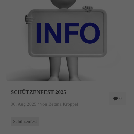
info@yourdomain.com
About us
Lorem ipsum dolor sit amet, consectetuer adipiscing elit.
Aenean commodo ligula eget dolor. Aenean massa. Cum sociis
natoque penatibus et magnis dis parturient montes, nascetur
ridiculus mus. Donec quam felis, ultricies nec.
SCHÜTZENFEST 2025
0
06. Aug 2025 /
von Bettina Kröppel
Schützenfest