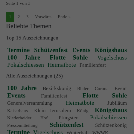
Seite 1 von 3
1
2
3
Vorwärts
Ende »
Beliebte Themen
Top 15 Auszeichnungen
Termine
Schützenfest
Events
Königshaus
100 Jahre
Flotte Sohle
Vogelschuss
Pokalschiessen
Heimatbote
Familienfest
Alle Auszeichnungen (25)
100 Jahre
Bezirkskönig
Event
Bilder
Corona
Events
Flotte Sohle
Familienfest
Heimatbote
Generalversammlung
Jubiläum
Königshaus
Klein Jerusalem
Kaiserhaus
König
Pokalschiessen
Pfingsten
Niederheider Hof
Schützenfest
Schützenkönig
Pressemitteilung
Termine
Vogelschuss
Winterball
WWWK