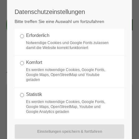
Datenschutzeinstellungen
Login
Bitte treffen Sie eine Auswahl um fortzufahren
Benutzername
Erforderlich
Notwendige Cookies und Google Fonts zulassen
damit die Website korrekt funktioniert
Passwort
Komfort
Aktuelle News & Bilder
Es werden notwendige Cookies, Google Fonts,
Google Maps, OpenStreetMap und Youtube
geladen
Anmelden
Statistik
Es werden notwendige Cookies, Google Fonts,
Google Maps, OpenStreetMap, Youtube und
Google Analytics geladen
Register
|
Lost your password?
Support