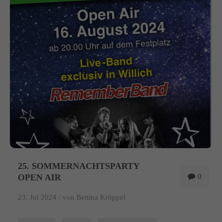
info@yourdomain.com
About us
Lorem ipsum dolor sit amet, consectetuer adipiscing elit.
Aenean commodo ligula eget dolor. Aenean massa. Cum sociis
natoque penatibus et magnis dis parturient montes, nascetur
ridiculus mus. Donec quam felis, ultricies nec.
25. SOMMERNACHTSPARTY
OPEN AIR
0
23. Jul 2024 /
von Bettina Kröppel