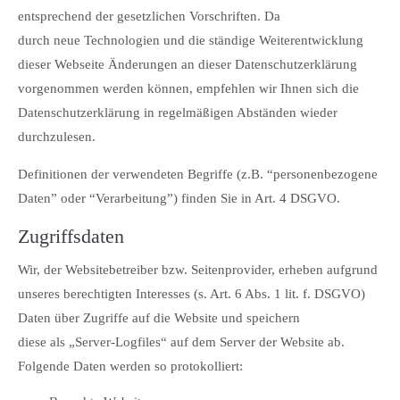
Lorem ipsum dolor sit amet:
entsprechend der gesetzlichen Vorschriften. Da
durch neue Technologien und die ständige Weiterentwicklung
dieser Webseite Änderungen an dieser Datenschutzerklärung
24h
/ 365days
vorgenommen werden können, empfehlen wir Ihnen sich die
Datenschutzerklärung in regelmäßigen Abständen wieder
durchzulesen.
We offer support for our customers
Mon - Fri 8:00am - 5:00pm
(GMT +1)
Definitionen der verwendeten Begriffe (z.B. “personenbezogene
Daten” oder “Verarbeitung”) finden Sie in Art. 4 DSGVO.
Get in touch
Zugriffsdaten
Cybersteel Inc.
376-293 City Road, Suite 600
Wir, der Websitebetreiber bzw. Seitenprovider, erheben aufgrund
San Francisco, CA 94102
unseres berechtigten Interesses (s. Art. 6 Abs. 1 lit. f. DSGVO)
Daten über Zugriffe auf die Website und speichern
Have any questions?
diese als „Server-Logfiles“ auf dem Server der Website ab.
+44 1234 567 890
Folgende Daten werden so protokolliert:
Drop us a line