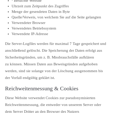
· Besuchte Website
info@yourdomain.com
Uhrzeit zum Zeitpunkt des Zugriffes
Menge der gesendeten Daten in Byte
About us
Quelle/Verweis, von welchem Sie auf die Seite gelangten
Verwendeter Browser
Lorem ipsum dolor sit amet, consectetuer adipiscing elit.
Verwendetes Betriebssystem
Verwendete IP-Adresse
Aenean commodo ligula eget dolor. Aenean massa. Cum sociis
natoque penatibus et magnis dis parturient montes, nascetur
Die Server-Logfiles werden für maximal 7 Tage gespeichert und
ridiculus mus. Donec quam felis, ultricies nec.
anschließend gelöscht. Die Speicherung der Daten erfolgt aus
Sicherheitsgründen, um z. B. Missbrauchsfälle aufklären
zu können. Müssen Daten aus Beweisgründen aufgehoben
werden, sind sie solange von der Löschung ausgenommen bis
der Vorfall endgültig geklärt ist.
Reichweitenmessung & Cookies
Diese Website verwendet Cookies zur pseudonymisierten
Reichweitenmessung, die entweder von unserem Server oder
dem Server Dritter an den Browser des Nutzers