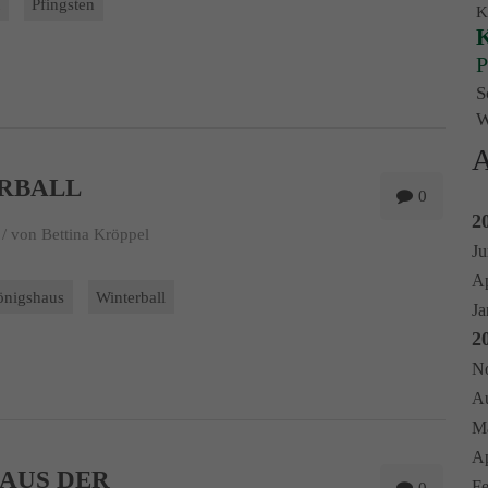
t
Pfingsten
K
K
P
S
W
A
RBALL
0
2
/
von Bettina Kröppel
Ju
Ap
önigshaus
Winterball
Ja
2
No
Au
Ma
Ap
 AUS DER
Fe