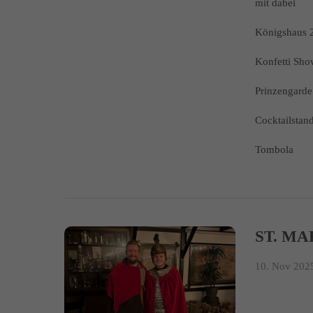
mit dabei
Königshaus 
Konfetti Sh
Prinzengarde 
Cocktailstan
Tombola
ST. MA
10. Nov 2025