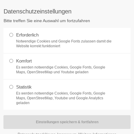
Datenschutzeinstellungen
ort
Get in touch
Bitte treffen Sie eine Auswahl um fortzufahren
sum dolor sit amet:
Cybersteel Inc.
Erforderlich
376-293 City Road, Suite 600
Notwendige Cookies und Google Fonts zulassen damit die
San Francisco, CA 94102
Website korrekt funktioniert
4h
Komfort
Have any questions?
/ 365days
Es werden notwendige Cookies, Google Fonts, Google
+44 1234 567 890
Maps, OpenStreetMap und Youtube geladen
NEWS
BRUDERSCHAFT
SCHÜTZEN HELFE
Drop us a line
Statistik
info@yourdomain.com
Es werden notwendige Cookies, Google Fonts, Google
support for our customers
Maps, OpenStreetMap, Youtube und Google Analytics
ri 8:00am - 5:00pm
(GMT +1)
geladen