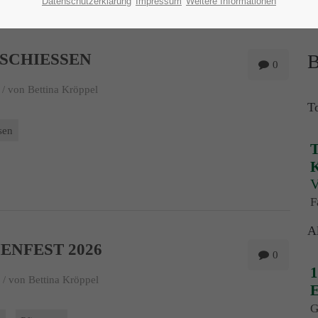
Datenschutzerklärung
Impressum
Weitere Informationen
SCHIESSEN
B
0
 /
von Bettina Kröppel
T
sen
T
K
V
F
A
ENFEST 2026
0
1
 /
von Bettina Kröppel
E
G