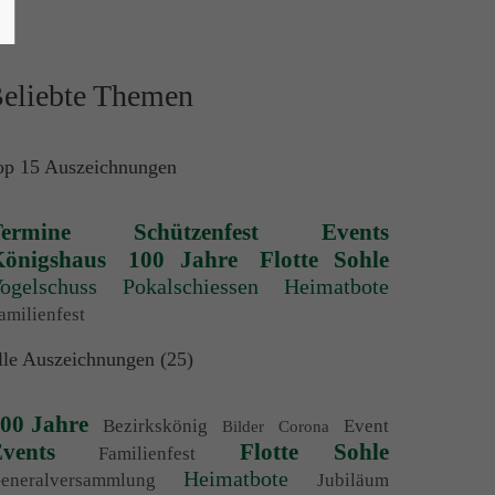
eliebte Themen
op 15 Auszeichnungen
ermine
Schützenfest
Events
önigshaus
100 Jahre
Flotte Sohle
ogelschuss
Pokalschiessen
Heimatbote
amilienfest
lle Auszeichnungen (25)
00 Jahre
Bezirkskönig
Event
Bilder
Corona
vents
Flotte Sohle
Familienfest
Heimatbote
eneralversammlung
Jubiläum