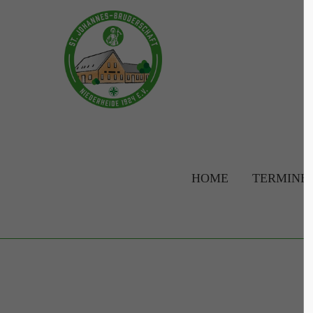
Login
Supp
Benutzername
Lorem ip
2
Passwort
HOME
TERMINE
Anmelden
We offer 
Mon - F
Register
|
Lost your password?