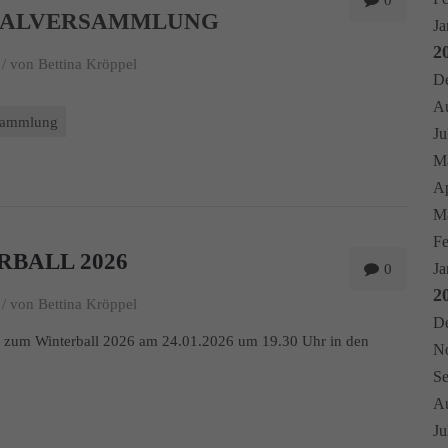
0
RALVERSAMMLUNG
Ja
2
/
von Bettina Kröppel
De
Au
sammlung
Ju
Ma
Ap
Mä
Fe
RBALL 2026
Ja
0
2
/
von Bettina Kröppel
De
n zum Winterball 2026 am 24.01.2026 um 19.30 Uhr in den
No
Se
Au
Ju