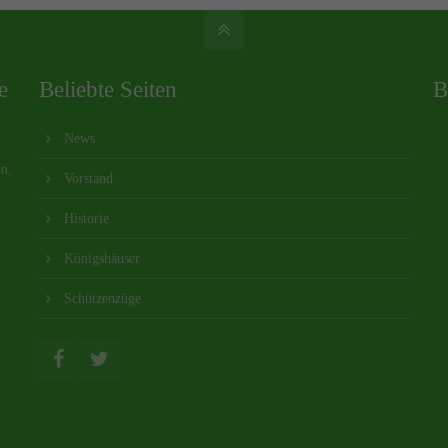
e
Beliebte Seiten
B
News
on,
Vorstand
Historie
Königshäuser
Schützenzüge