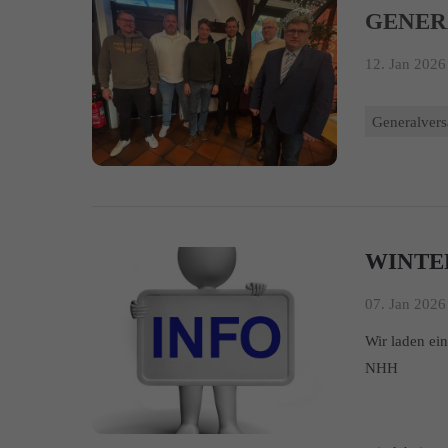
GENE
12. Jan 2026 
Generalver
WINTE
07. Jan 2026 
Wir laden ei
NHH