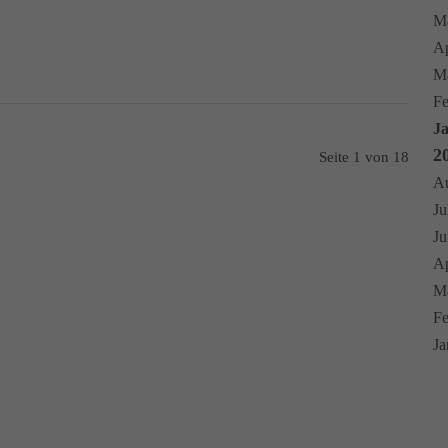
Ma
Ap
Mä
Fe
Ja
2
Seite 1 von 18
Au
Ju
Ju
Ap
Mä
Fe
Ja