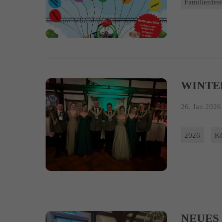
Familienfes
WINTE
26. Jan 2026 
2026
K
NEUES