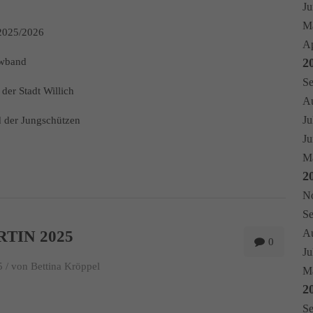
Ju
Ma
2025/2026
Ap
owband
2
Se
der Stadt Willich
Au
Ju
d der Jungschützen
Ju
Ma
2
No
Se
Au
RTIN 2025
0
Ju
 /
von Bettina Kröppel
Mä
2
Se