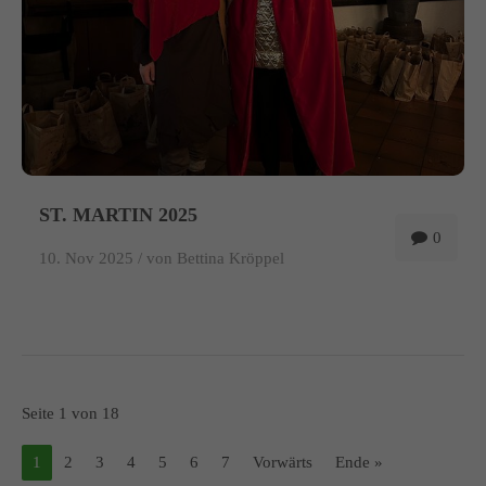
ST. MARTIN 2025
0
10. Nov 2025 /
von Bettina Kröppel
Seite 1 von 18
1
2
3
4
5
6
7
Vorwärts
Ende »