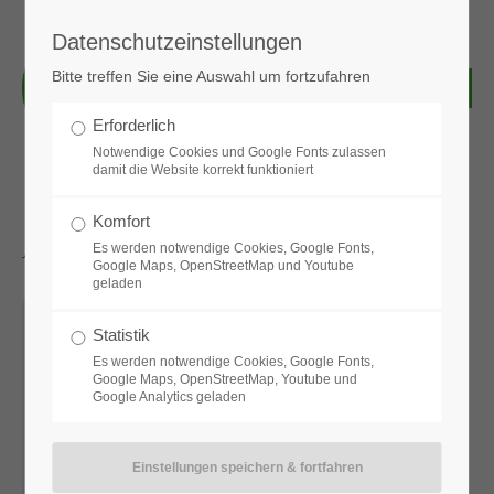
Datenschutzeinstellungen
Login
Bitte treffen Sie eine Auswahl um fortzufahren
Benutzername
Erforderlich
Notwendige Cookies und Google Fonts zulassen
damit die Website korrekt funktioniert
Passwort
Komfort
Aktuelle News & Bilder
Es werden notwendige Cookies, Google Fonts,
Google Maps, OpenStreetMap und Youtube
geladen
Anmelden
Statistik
Es werden notwendige Cookies, Google Fonts,
Google Maps, OpenStreetMap, Youtube und
Google Analytics geladen
Register
|
Lost your password?
Support