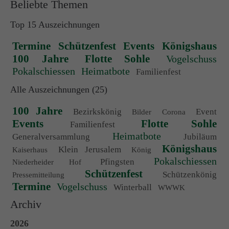
Beliebte Themen
Top 15 Auszeichnungen
Termine
Schützenfest
Events
Königshaus
100 Jahre
Flotte Sohle
Vogelschuss
Pokalschiessen
Heimatbote
Familienfest
Alle Auszeichnungen (25)
100 Jahre
Bezirkskönig
Event
Bilder
Corona
Events
Flotte Sohle
Familienfest
Heimatbote
Generalversammlung
Jubiläum
Königshaus
Klein Jerusalem
Kaiserhaus
König
Pokalschiessen
Pfingsten
Niederheider Hof
Schützenfest
Schützenkönig
Pressemitteilung
Termine
Vogelschuss
Winterball
WWWK
Archiv
2026