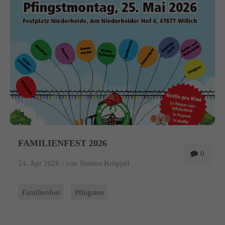
info@yourdomain.com
About us
Lorem ipsum dolor sit amet, consectetuer adipiscing elit.
Aenean commodo ligula eget dolor. Aenean massa. Cum sociis
natoque penatibus et magnis dis parturient montes, nascetur
ridiculus mus. Donec quam felis, ultricies nec.
FAMILIENFEST 2026
0
24. Apr 2026 /
von Bettina Kröppel
Familienfest
Pfingsten