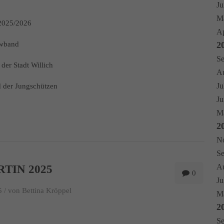
Ju
Ma
2025/2026
Ap
owband
2
Se
der Stadt Willich
Au
Ju
d der Jungschützen
Ju
Ma
2
No
Se
Au
RTIN 2025
0
Ju
 /
von Bettina Kröppel
Mä
2
Se