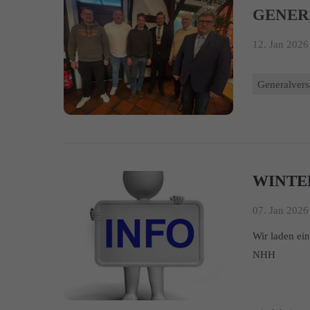
GENE
12. Jan 2026 
Generalver
WINTE
07. Jan 2026 
Wir laden ei
NHH