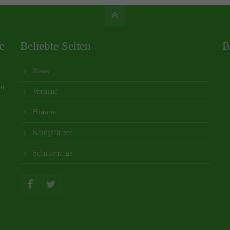
e
Beliebte Seiten
B
News
on,
Vorstand
Historie
Königshäuser
Schützenzüge