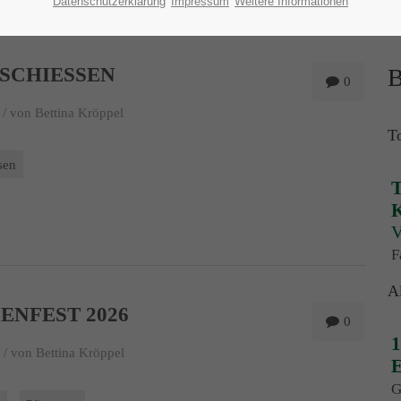
Datenschutzerklärung
Impressum
Weitere Informationen
SCHIESSEN
B
0
 /
von Bettina Kröppel
T
sen
T
K
V
F
A
ENFEST 2026
0
1
 /
von Bettina Kröppel
E
G