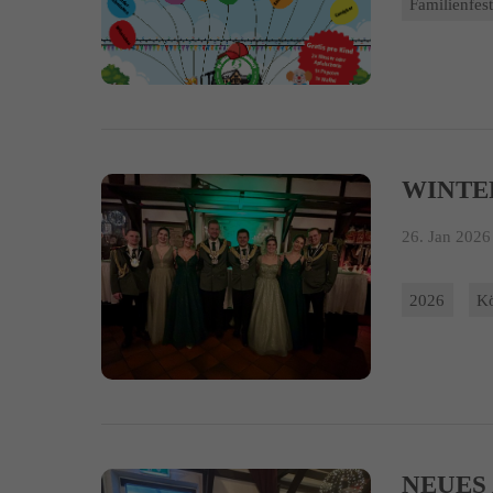
Familienfes
WINTE
26. Jan 2026 
2026
K
NEUES