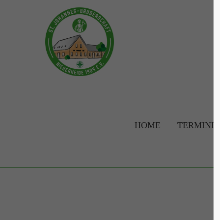
Login
Supp
Benutzername
Lorem ip
2
Passwort
HOME
TERMINE
Anmelden
We offer 
Mon - F
Register
|
Lost your password?