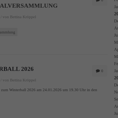
0
RALVERSAMMLUNG
Ja
2
/
von Bettina Kröppel
De
Au
sammlung
Ju
Ma
Ap
Mä
Fe
RBALL 2026
Ja
0
2
/
von Bettina Kröppel
De
n zum Winterball 2026 am 24.01.2026 um 19.30 Uhr in den
No
Se
Au
Ju