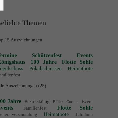
eliebte Themen
op 15 Auszeichnungen
ermine
Schützenfest
Events
önigshaus
100 Jahre
Flotte Sohle
ogelschuss
Pokalschiessen
Heimatbote
amilienfest
lle Auszeichnungen (25)
00 Jahre
Bezirkskönig
Event
Bilder
Corona
vents
Flotte Sohle
Familienfest
Heimatbote
eneralversammlung
Jubiläum