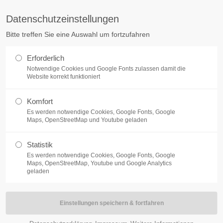
Datenschutzeinstellungen
ort
Get in touch
Bitte treffen Sie eine Auswahl um fortzufahren
sum dolor sit amet:
Cybersteel Inc.
Erforderlich
376-293 City Road, Suite 600
Notwendige Cookies und Google Fonts zulassen damit die
San Francisco, CA 94102
Website korrekt funktioniert
4h
Komfort
Have any questions?
/ 365days
Es werden notwendige Cookies, Google Fonts, Google
+44 1234 567 890
Maps, OpenStreetMap und Youtube geladen
NEWS
BRUDERSCHAFT
SCHÜTZEN HELFE
Drop us a line
Statistik
info@yourdomain.com
Es werden notwendige Cookies, Google Fonts, Google
support for our customers
Maps, OpenStreetMap, Youtube und Google Analytics
ri 8:00am - 5:00pm
(GMT +1)
geladen