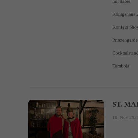
mit dabei
Königshaus 
Konfetti Sh
Prinzengarde 
Cocktailstan
Tombola
ST. MA
10. Nov 2025