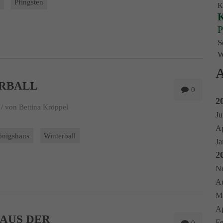
t
Pfingsten
K
K
P
S
W
A
RBALL
0
2
/
von Bettina Kröppel
Ju
Ap
önigshaus
Winterball
Ja
2
No
Au
Ma
Ap
 AUS DER
Fe