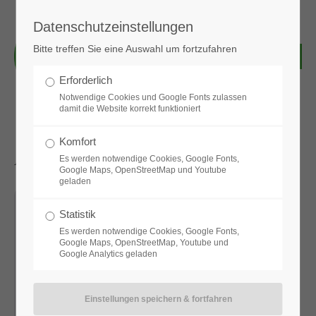
Datenschutzeinstellungen
Login
Bitte treffen Sie eine Auswahl um fortzufahren
Benutzername
Erforderlich
Notwendige Cookies und Google Fonts zulassen
damit die Website korrekt funktioniert
Passwort
Komfort
Aktuelle News & Bilder
Es werden notwendige Cookies, Google Fonts,
Google Maps, OpenStreetMap und Youtube
geladen
Anmelden
Statistik
Es werden notwendige Cookies, Google Fonts,
Google Maps, OpenStreetMap, Youtube und
Google Analytics geladen
Register
|
Lost your password?
Support