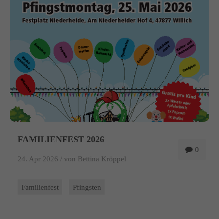
info@yourdomain.com
About us
Lorem ipsum dolor sit amet, consectetuer adipiscing elit.
Aenean commodo ligula eget dolor. Aenean massa. Cum sociis
natoque penatibus et magnis dis parturient montes, nascetur
ridiculus mus. Donec quam felis, ultricies nec.
FAMILIENFEST 2026
0
24. Apr 2026 /
von Bettina Kröppel
Familienfest
Pfingsten