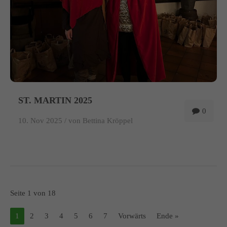
ST. MARTIN 2025
0
10. Nov 2025 /
von Bettina Kröppel
Seite 1 von 18
1
2
3
4
5
6
7
Vorwärts
Ende »