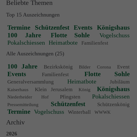
Beliebte Themen
Top 15 Auszeichnungen
Termine
Schützenfest
Events
Königshaus
100 Jahre
Flotte Sohle
Vogelschuss
Pokalschiessen
Heimatbote
Familienfest
Alle Auszeichnungen (25)
100 Jahre
Bezirkskönig
Event
Bilder
Corona
Events
Flotte Sohle
Familienfest
Heimatbote
Generalversammlung
Jubiläum
Königshaus
Klein Jerusalem
Kaiserhaus
König
Pokalschiessen
Pfingsten
Niederheider Hof
Schützenfest
Schützenkönig
Pressemitteilung
Termine
Vogelschuss
Winterball
WWWK
Archiv
2026