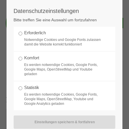
Datenschutzeinstellungen
Login
Bitte treffen Sie eine Auswahl um fortzufahren
Benutzername
Erforderlich
Notwendige Cookies und Google Fonts zulassen
damit die Website korrekt funktioniert
Passwort
Komfort
Es werden notwendige Cookies, Google Fonts,
01.06.2026 16:01
von Bettina Kröppel
(Kommentare: 0)
Google Maps, OpenStreetMap und Youtube
geladen
Pokalschiessen
Anmelden
Statistik
Es werden notwendige Cookies, Google Fonts,
Pokalschiessen
Google Maps, OpenStreetMap, Youtube und
Google Analytics geladen
Register
|
Lost your password?
Support