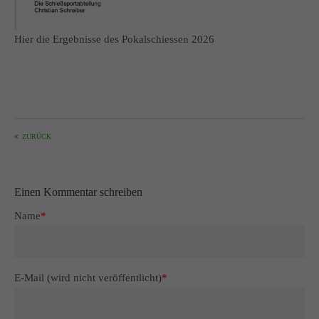
info@yourdomain.com
Hier die Ergebnisse des Pokalschiessen 2026
About us
Lorem ipsum dolor sit amet, consectetuer adipiscing elit.
Aenean commodo ligula eget dolor. Aenean massa. Cum sociis
natoque penatibus et magnis dis parturient montes, nascetur
ridiculus mus. Donec quam felis, ultricies nec.
ZURÜCK
Einen Kommentar schreiben
Name
*
E-Mail (wird nicht veröffentlicht)
*