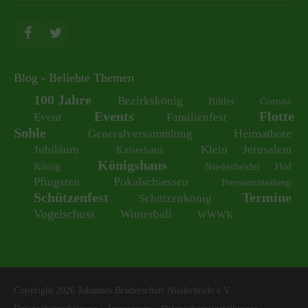
Blog - Beliebte Themen
100 Jahre
Bezirkskönig
Bilder
Corona
Events
Flotte
Event
Familienfest
Sohle
Heimatbote
Generalversammlung
Jubiläum
Klein Jerusalem
Kaiserhaus
Königshaus
König
Niederheider Hof
Pokalschiessen
Pfingsten
Pressemitteilung
Schützenfest
Termine
Schützenkönig
Vogelschuss
Winterball
WWWK
Copyright 2026 Johannes Bruderschaft Niederheide e.V.