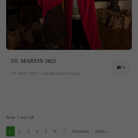
ST. MARTIN 2025
0
10. Nov 2025 /
von Bettina Kröppel
Seite 1 von 18
1
2
3
4
5
6
7
Vorwärts
Ende »