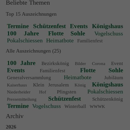
Beliebte Themen
Top 15 Auszeichnungen
Termine
Schützenfest
Events
Königshaus
100 Jahre
Flotte Sohle
Vogelschuss
Pokalschiessen
Heimatbote
Familienfest
Alle Auszeichnungen (25)
100 Jahre
Bezirkskönig
Event
Bilder
Corona
Events
Flotte Sohle
Familienfest
Heimatbote
Generalversammlung
Jubiläum
Königshaus
Klein Jerusalem
Kaiserhaus
König
Pokalschiessen
Pfingsten
Niederheider Hof
Schützenfest
Schützenkönig
Pressemitteilung
Termine
Vogelschuss
Winterball
WWWK
Archiv
2026