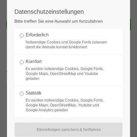
Datenschutzeinstellungen
Login
Bitte treffen Sie eine Auswahl um fortzufahren
Benutzername
Erforderlich
Notwendige Cookies und Google Fonts zulassen
damit die Website korrekt funktioniert
Passwort
Komfort
Aktuelle News & Bilder
Es werden notwendige Cookies, Google Fonts,
Google Maps, OpenStreetMap und Youtube
geladen
Anmelden
Statistik
Es werden notwendige Cookies, Google Fonts,
Google Maps, OpenStreetMap, Youtube und
Google Analytics geladen
Register
|
Lost your password?
Support