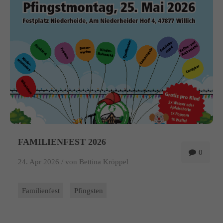
info@yourdomain.com
About us
Lorem ipsum dolor sit amet, consectetuer adipiscing elit.
Aenean commodo ligula eget dolor. Aenean massa. Cum sociis
natoque penatibus et magnis dis parturient montes, nascetur
ridiculus mus. Donec quam felis, ultricies nec.
FAMILIENFEST 2026
0
24. Apr 2026 /
von Bettina Kröppel
Familienfest
Pfingsten