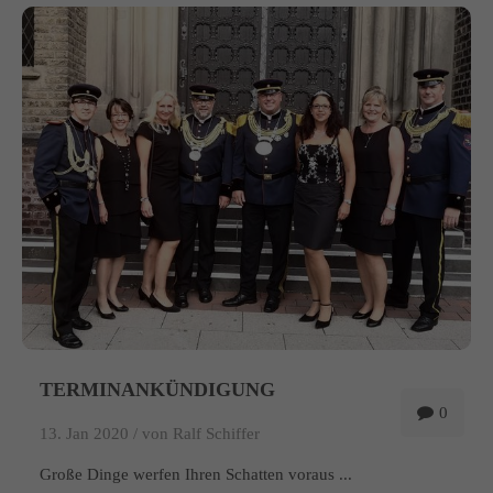
info@yourdomain.com
About us
Lorem ipsum dolor sit amet, consectetuer adipiscing elit.
Aenean commodo ligula eget dolor. Aenean massa. Cum sociis
natoque penatibus et magnis dis parturient montes, nascetur
ridiculus mus. Donec quam felis, ultricies nec.
TERMINANKÜNDIGUNG
0
13. Jan 2020 /
von Ralf Schiffer
Große Dinge werfen Ihren Schatten voraus ...