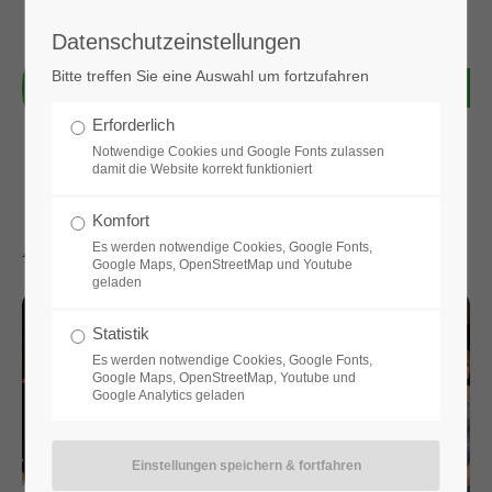
Datenschutzeinstellungen
Login
Bitte treffen Sie eine Auswahl um fortzufahren
Benutzername
Erforderlich
Notwendige Cookies und Google Fonts zulassen
damit die Website korrekt funktioniert
Passwort
Komfort
Aktuelle News & Bilder
Es werden notwendige Cookies, Google Fonts,
Google Maps, OpenStreetMap und Youtube
geladen
Anmelden
Statistik
Es werden notwendige Cookies, Google Fonts,
Google Maps, OpenStreetMap, Youtube und
Google Analytics geladen
Register
|
Lost your password?
Support