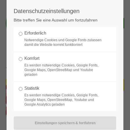
Datenschutzeinstellungen
Login
Bitte treffen Sie eine Auswahl um fortzufahren
Benutzername
Erforderlich
Notwendige Cookies und Google Fonts zulassen
damit die Website korrekt funktioniert
Passwort
Komfort
Aktuelle News & Bilder
Es werden notwendige Cookies, Google Fonts,
Google Maps, OpenStreetMap und Youtube
geladen
Anmelden
Statistik
Es werden notwendige Cookies, Google Fonts,
Google Maps, OpenStreetMap, Youtube und
Google Analytics geladen
Register
|
Lost your password?
Support