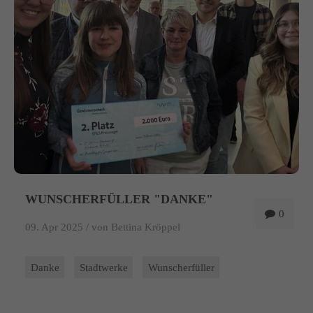
info@yourdomain.com
About us
Lorem ipsum dolor sit amet, consectetuer adipiscing elit.
Aenean commodo ligula eget dolor. Aenean massa. Cum sociis
natoque penatibus et magnis dis parturient montes, nascetur
ridiculus mus. Donec quam felis, ultricies nec.
WUNSCHERFÜLLER "DANKE"
0
09. Apr 2025 /
von Bettina Kröppel
Danke
Stadtwerke
Wunscherfüller