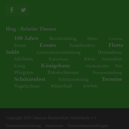
Blog - Beliebte Themen
100 Jahre
Bezirkskönig
Bilder
Corona
Events
Flotte
Event
Familienfest
Sohle
Heimatbote
Generalversammlung
Jubiläum
Klein Jerusalem
Kaiserhaus
Königshaus
König
Niederheider Hof
Pokalschiessen
Pfingsten
Pressemitteilung
Schützenfest
Termine
Schützenkönig
Vogelschuss
Winterball
WWWK
Copyright 2026 Johannes Bruderschaft Niederheide e.V.
Datenschutzerklärung
Impressum
Datenschutzeinstellungen