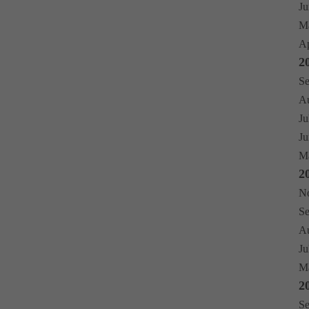
Ju
Ma
Ap
2
Se
Au
Ju
Ju
Ma
2
No
Se
Au
Ju
Mä
2
Se