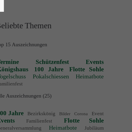
eliebte Themen
op 15 Auszeichnungen
ermine
Schützenfest
Events
önigshaus
100 Jahre
Flotte Sohle
ogelschuss
Pokalschiessen
Heimatbote
amilienfest
lle Auszeichnungen (25)
00 Jahre
Bezirkskönig
Event
Bilder
Corona
vents
Flotte Sohle
Familienfest
Heimatbote
eneralversammlung
Jubiläum