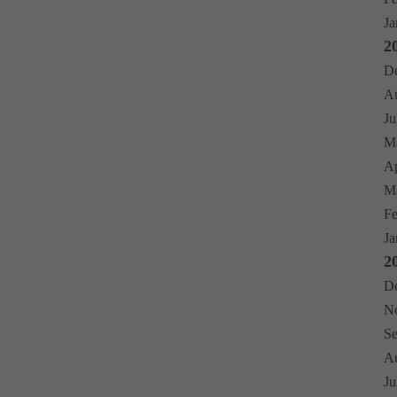
Ja
2
De
Au
Ju
Ma
Ap
Mä
Fe
Ja
2
De
No
Se
Au
Ju