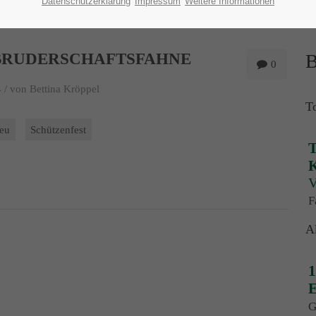
Datenschutzerklärung
Impressum
Weitere Informationen
BRUDERSCHAFTSFAHNE
B
0
 /
von Bettina Kröppel
T
eu
Schützenfest
T
K
V
F
A
1
E
G