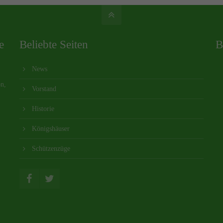
e
Beliebte Seiten
B
News
on,
Vorstand
Historie
Königshäuser
Schützenzüge