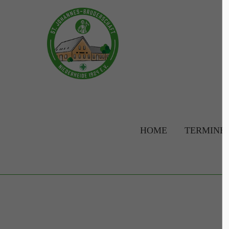
Login
Supp
Benutzername
Lorem ip
2
Passwort
HOME
TERMINE
Anmelden
We offer 
Mon - F
Register
|
Lost your password?