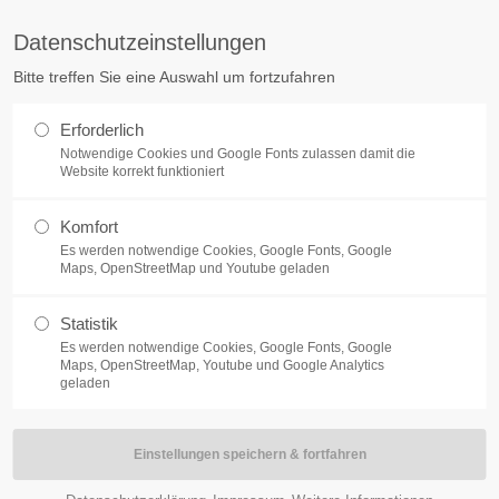
Datenschutzeinstellungen
ort
Get in touch
Bitte treffen Sie eine Auswahl um fortzufahren
sum dolor sit amet:
Cybersteel Inc.
Erforderlich
376-293 City Road, Suite 600
Notwendige Cookies und Google Fonts zulassen damit die
San Francisco, CA 94102
Website korrekt funktioniert
4h
Komfort
Have any questions?
/ 365days
Es werden notwendige Cookies, Google Fonts, Google
+44 1234 567 890
Maps, OpenStreetMap und Youtube geladen
NEWS
BRUDERSCHAFT
SCHÜTZEN HELFE
Drop us a line
Statistik
info@yourdomain.com
Es werden notwendige Cookies, Google Fonts, Google
support for our customers
Maps, OpenStreetMap, Youtube und Google Analytics
ri 8:00am - 5:00pm
(GMT +1)
geladen