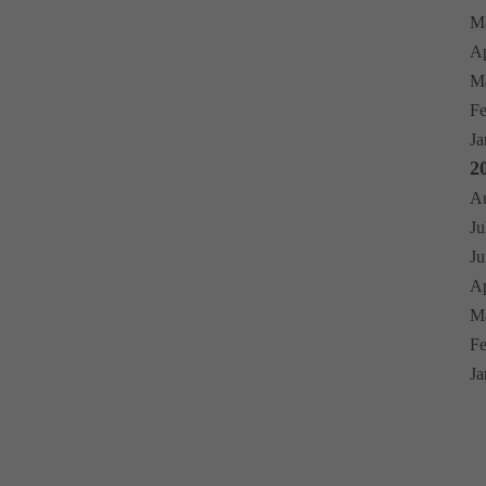
Ma
Ap
Mä
Fe
Ja
2
Au
Ju
Ju
Ap
Mä
Fe
Ja