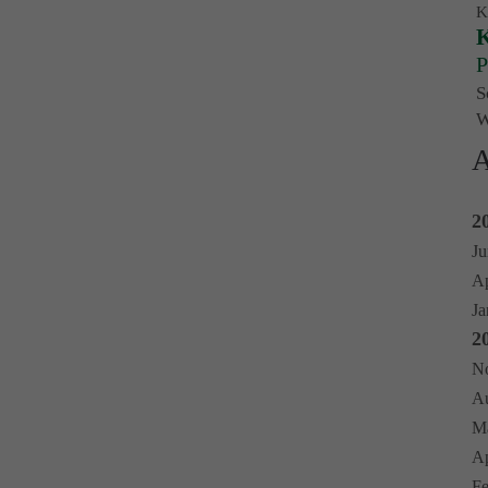
K
K
P
S
W
A
2
Ju
Ap
Ja
2
No
Au
Ma
Ap
Fe