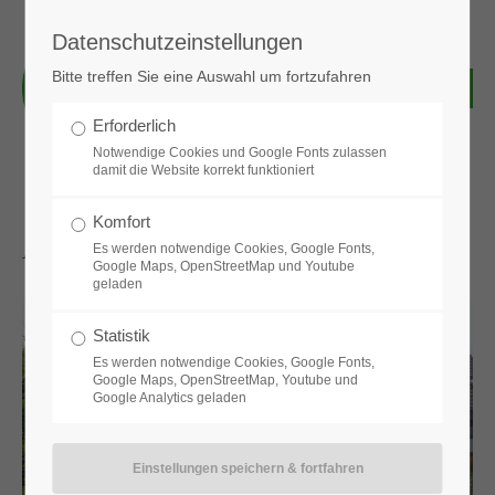
Datenschutzeinstellungen
Login
Bitte treffen Sie eine Auswahl um fortzufahren
Benutzername
Erforderlich
Notwendige Cookies und Google Fonts zulassen
damit die Website korrekt funktioniert
Passwort
Komfort
Aktuelle News & Bilder
Es werden notwendige Cookies, Google Fonts,
Google Maps, OpenStreetMap und Youtube
geladen
Anmelden
Statistik
Es werden notwendige Cookies, Google Fonts,
Google Maps, OpenStreetMap, Youtube und
Google Analytics geladen
Register
|
Lost your password?
Support