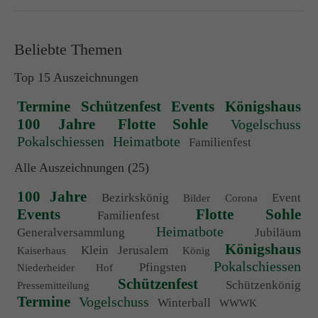
info@yourdomain.com
About us
Beliebte Themen
Lorem ipsum dolor sit amet, consectetuer adipiscing elit.
Top 15 Auszeichnungen
Aenean commodo ligula eget dolor. Aenean massa. Cum sociis
Termine
Schützenfest
Events
Königshaus
natoque penatibus et magnis dis parturient montes, nascetur
100 Jahre
Flotte Sohle
Vogelschuss
ridiculus mus. Donec quam felis, ultricies nec.
Pokalschiessen
Heimatbote
Familienfest
Alle Auszeichnungen (25)
100 Jahre
Bezirkskönig
Event
Bilder
Corona
Events
Flotte Sohle
Familienfest
Heimatbote
Generalversammlung
Jubiläum
Königshaus
Klein Jerusalem
Kaiserhaus
König
Pokalschiessen
Pfingsten
Niederheider Hof
Schützenfest
Schützenkönig
Pressemitteilung
Termine
Vogelschuss
Winterball
WWWK